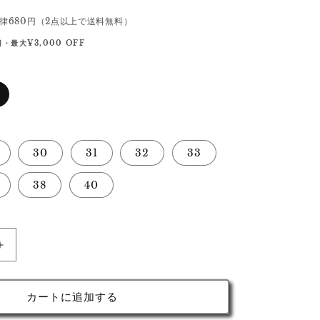
律680円（2点以上で送料無料）
・最大¥3,000 OFF
30
31
32
33
38
40
ド
ー
ハ
カートに追加する
ム