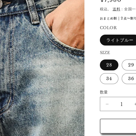
通
¥7,980
常
税込。
送料
：全国一
価
おまとめ割 | 2点〜割引
格
COLOR
ライトブルー
SIZE
28
29
34
36
数量
ド
ー
ハ
ム