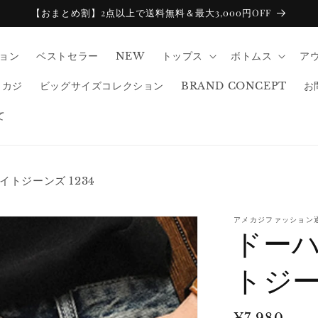
【おまとめ割】2点以上で送料無料＆最大3,000円OFF
ション
ベストセラー
NEW
トップス
ボトムス
ア
メカジ
ビッグサイズコレクション
BRAND CONCEPT
お
て
イトジーンズ 1234
アメカジファッション
ドーハ
トジーン