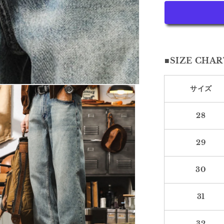
ヘ
ビ
ー
ウ
ェ
■SIZE CHAR
イ
ト
ジ
サイズ
ー
ン
28
ズ
1234
の
29
数
量
30
を
減
31
ら
す
32