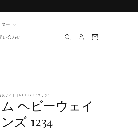
ウター
ロ
カ
グ
ー
問い合わせ
イ
ト
ン
通販サイト｜RUDGE（ラッジ）
ム ヘビーウェイ
ズ 1234