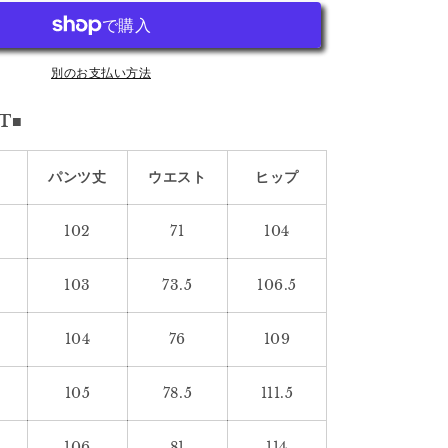
ヘ
ビ
ー
ウ
別のお支払い方法
ェ
T■
イ
ト
ジ
パンツ丈
ウエスト
ヒップ
ー
ン
102
71
104
ズ
1234
の
103
73.5
106.5
数
量
104
76
109
を
増
105
78.5
111.5
や
す
106
81
114