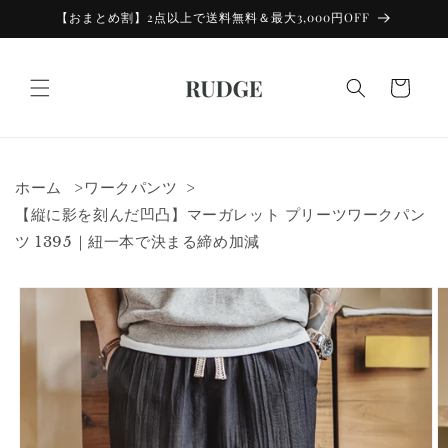
コンテン
【おまとめ割】2点以上で送料無料＆最大3,000円OFF
ツに進む
カ
ー
ト
ホーム
ワークパンツ
【縦に影を刻んだ凹凸】マーガレット プリーツワークパン
ツ 1395｜紐一本で決まる締め加減
商品情報
にスキッ
プ