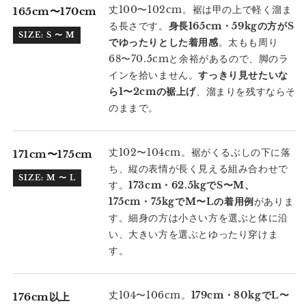
丈100〜102cm。裾は甲の上で軽く溜ま
165cm〜170cm
る長さです。
身長165cm・59kgの方がS
SIZE: S 〜 M
でゆったりとした着用感
。太もも周り
68〜70.5cmと余裕があるので、脚のラ
インを拾いません。
すっきり見せたいな
ら1〜2cmの裾上げ
、溜まりを残すならそ
のままで。
丈102〜104cm。裾がくるぶしの下に落
171cm〜175cm
ち、縦の表情が長く見える組み合わせで
SIZE: M 〜 L
す。
173cm・62.5kgでS〜M、
175cm・75kgでM〜Lの着用例
がありま
す。細身の方は小さい方を選ぶと体に沿
い、大きい方を選ぶとゆったり穿けま
す。
丈104〜106cm。
179cm・80kgでL〜
176cm以上