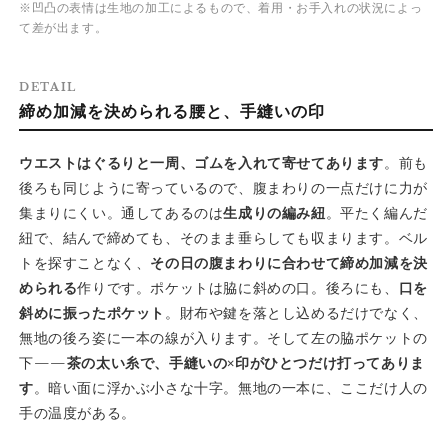
※凹凸の表情は生地の加工によるもので、着用・お手入れの状況によっ
て差が出ます。
DETAIL
締め加減を決められる腰と、手縫いの印
ウエストはぐるりと一周、ゴムを入れて寄せてあります
。前も
後ろも同じように寄っているので、腹まわりの一点だけに力が
集まりにくい。通してあるのは
生成りの編み紐
。平たく編んだ
紐で、結んで締めても、そのまま垂らしても収まります。ベル
トを探すことなく、
その日の腹まわりに合わせて締め加減を決
められる
作りです。ポケットは脇に斜めの口。後ろにも、
口を
斜めに振ったポケット
。財布や鍵を落とし込めるだけでなく、
無地の後ろ姿に一本の線が入ります。そして左の脇ポケットの
下——
茶の太い糸で、手縫いの×印がひとつだけ打ってありま
す
。暗い面に浮かぶ小さな十字。無地の一本に、ここだけ人の
手の温度がある。