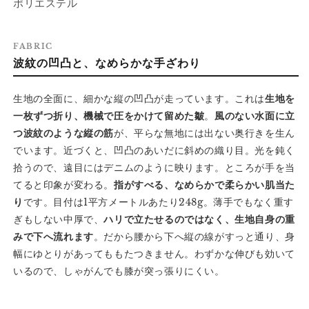
ポリエステル
る
る
締
締
め
め
FABRIC
加
加
波紋の凹凸と、なめらかな手ざわり
減
減
の
の
生地の全面に、細かな縦の凹凸が走っています。これは
生地を
数
数
一枚ずつ折り、機械で圧をかけて留めた皺
。
風のない水面に立
量
量
つ波紋のような縦の筋
が、平らな無地には出ない奥行きを生ん
を
を
でいます。近づくと、凹凸のあいだに斜めの織り目。光を鈍く
減
増
拾うので、遠目にはデニムのように映ります。ところが手を当
ら
や
てると印象が変わる。
指がすべる、なめらかで柔らかい肌当た
す
す
り
です。目付は1平方メートルあたり248g。薄手でもなく重す
ぎもしない中厚で、
ハリで立たせるのではなく、生地自身の重
みで下へ流れます
。だから腰から下へ縦の線がすっと通り、身
幅にゆとりがあってももたつきません。わずかな伸びも効いて
いるので、しゃがんでも膝が突っ張りにくい。