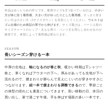
本品はゆったりめの作りです。着用サイズを2つ並べている行は、
小さい
方が体に沿う着用感、大きい方がゆったりとした着用感
。すっきり穿き
たい方は小さい方（1サイズダウン）を目安にしてください。
ウエストは
ゴム仕様のため表記の実寸から伸びます
。サイズ選びは、ページ上部の
サイズチャートのヒップ・太もも周り・パンツ丈を照らし合わせるのが
確実です。体型によって着用感は変わります。
SEASON
長いシーズン穿ける一本
中厚の生地は、
軸になるのが春と秋
。暖かい時期はTシャツ一
枚と、寒くなればアウターの下へ。厚みがあっても生地が下へ
流れるので、腰まわりが膨らんで見えにくいのが穿きやすさに
つながります。
紐一本で腹まわりを調整できる
ので、季節ごと
の体型の揺れにも素直についてきます。長い移動の日、休日の
買い出し、家で過ごす午後。手を伸ばす場面の多い一本です。