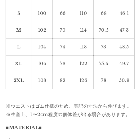
ト
ト
プ
プ
S
100
66
110
68
46.1
リ
リ
ー
ー
M
102
70
114
70.5
47.3
ツ
ツ
ワ
ワ
ー
ー
L
104
74
118
73
48.5
ク
ク
パ
パ
XL
106
78
122
75.5
49.7
ン
ン
ツ
ツ
2XL
108
82
126
78
50.9
1395
1395
｜
｜
紐
紐
一
一
※ウエストはゴム仕様のため、表記の寸法から伸びます。
本
本
※生産上、1〜2cm程度の個体差が出る場合があります。
で
で
決
決
■MATERIAL■
ま
ま