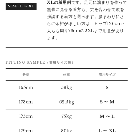
XLの着用例
です。足元に溜まりを作って
SIZE: L 〜 XL
無骨に見せる着方も、丈を合わせて縦を
強調する着方も選べます。腰まわりにさ
らに余裕がほしい方は、ヒップ126cm・
太もも周り78cmの2XLまで用意があり
ます。
FITTING SAMPLE（着用サイズ例）
身長
体重
着用サイズ
165cm
59kg
S
173cm
62.5kg
S 〜 M
175cm
75kg
M 〜 L
179cm
80kg
L 〜 XL