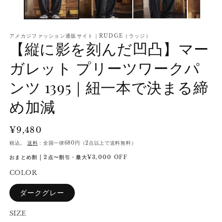
アメカジファッション通販サイト｜RUDGE（ラッジ）
【縦に影を刻んだ凹凸】マー
ガレット プリーツワークパ
ンツ 1395｜紐一本で決まる締
め加減
通
¥9,480
常
税込。
送料
：全国一律680円（2点以上で送料無料）
価
おまとめ割 | 2点〜割引・最大¥3,000 OFF
格
COLOR
ダークグレー
SIZE