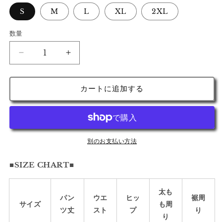
S
M
L
XL
2XL
数量
【縦
【縦
に
に
影
影
カートに追加する
を
を
刻
刻
ん
ん
だ
だ
凹
凹
別のお支払い方法
凸】
凸】
■SIZE CHART■
マ
マ
ー
ー
ガ
ガ
太も
パン
ウエ
ヒッ
裾周
レ
レ
サイズ
も周
ツ丈
スト
プ
り
ッ
ッ
り