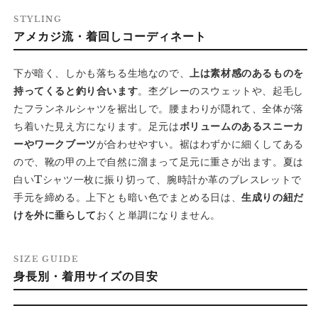
STYLING
アメカジ流・着回しコーディネート
下が暗く、しかも落ちる生地なので、
上は素材感のあるものを
持ってくると釣り合います
。杢グレーのスウェットや、起毛し
たフランネルシャツを裾出しで。腰まわりが隠れて、全体が落
ち着いた見え方になります。足元は
ボリュームのあるスニーカ
ーやワークブーツ
が合わせやすい。裾はわずかに細くしてある
ので、靴の甲の上で自然に溜まって足元に重さが出ます。夏は
白いTシャツ一枚に振り切って、腕時計か革のブレスレットで
手元を締める。上下とも暗い色でまとめる日は、
生成りの紐だ
けを外に垂らして
おくと単調になりません。
SIZE GUIDE
身長別・着用サイズの目安