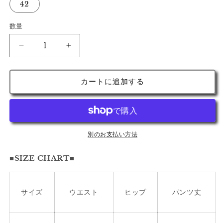
42
数量
ス
ス
ポ
ポ
ケ
ケ
カートに追加する
ー
ー
ン
ン
サ
サ
イ
イ
ド
ド
別のお支払い方法
ポ
ポ
■SIZE CHART■
ケ
ケ
ッ
ッ
ト
ト
サイズ
ウエスト
ヒップ
パンツ丈
ジ
ジ
ー
ー
ン
ン