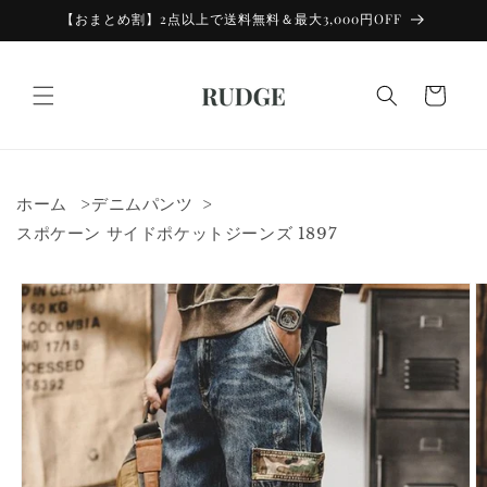
コンテン
【おまとめ割】2点以上で送料無料＆最大3,000円OFF
ツに進む
カ
ー
ト
ホーム
デニムパンツ
スポケーン サイドポケットジーンズ 1897
商品情報
にスキッ
プ