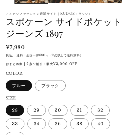
アメカジファッション通販サイト｜RUDGE（ラッジ）
スポケーン サイドポケット
ジーンズ 1897
通
¥7,980
常
税込。
送料
：全国一律680円（2点以上で送料無料）
価
おまとめ割 | 2点〜割引・最大¥3,000 OFF
格
COLOR
ブルー
ブラック
SIZE
28
29
30
31
32
33
34
36
38
40