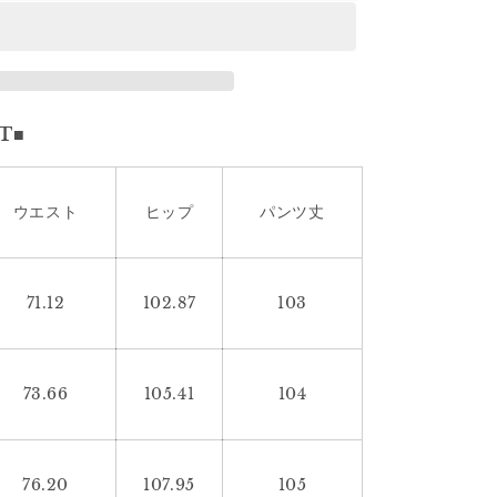
ホ
ー
ル
ウ
ォ
T■
ッ
シ
ュ
ウエスト
ヒップ
パンツ丈
デ
ニ
ム
1929
71.12
102.87
103
の
数
量
73.66
105.41
104
を
増
や
す
76.20
107.95
105