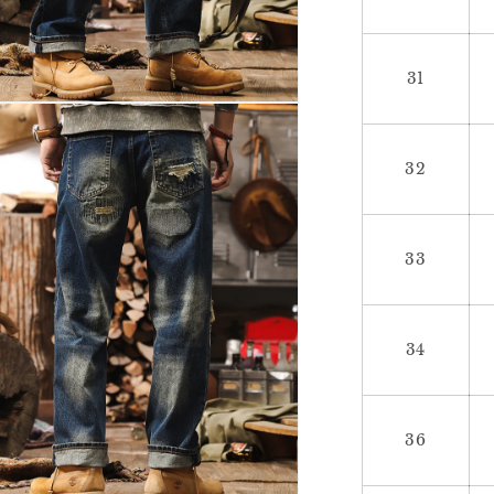
31
32
33
34
36