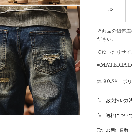
38
※商品の個体差
ださい。
※ゆったりサイ
■MATERIAL
綿 90.5% ポ
お支払い方
送料につい
お届け日数