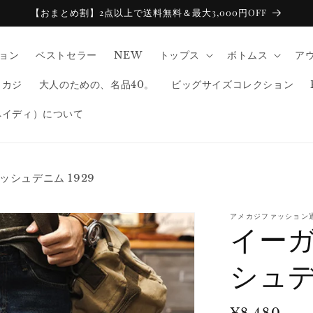
【おまとめ割】2点以上で送料無料＆最大3,000円OFF
ション
ベストセラー
NEW
トップス
ボトムス
ア
メカジ
大人のための、名品40。
ビッグサイズコレクション
ペイディ）について
ッシュデニム 1929
アメカジファッション
イーガ
シュデニ