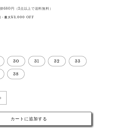
律680円（2点以上で送料無料）
・最大¥3,000 OFF
30
31
32
33
38
イ
ー
ガ
カートに追加する
ン