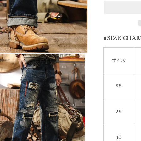
ホ
ー
ル
ウ
ォ
■SIZE CHAR
ッ
シ
ュ
サイズ
デ
ニ
ム
1929
28
の
数
量
29
を
減
ら
す
30