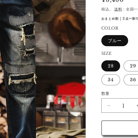
通
¥8,480
常
税込。
送料
：全国一
価
おまとめ割 | 2点〜割引
格
COLOR
ブルー
SIZE
28
29
34
36
数量
イ
ー
ガ
ン