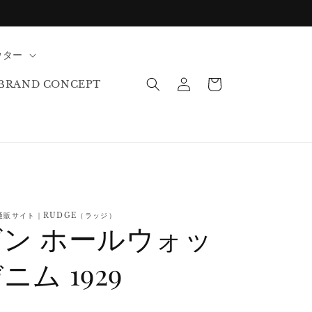
ウター
ロ
カ
グ
ー
BRAND CONCEPT
イ
ト
ン
通販サイト｜RUDGE（ラッジ）
ン ホールウォッ
ム 1929