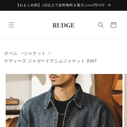
コンテン
【おまとめ割】2点以上で送料無料＆最大3,000円OFF
ツに進む
カ
ー
ト
ホーム
ジャケット
ゲディーズ ジャガードデニムジャケット 2167
商品情報
にスキッ
プ