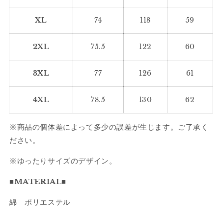
ト
ト
2167
2167
XL
74
118
59
の
の
数
数
2XL
75.5
122
60
量
量
を
を
3XL
77
126
61
減
増
ら
や
4XL
78.5
130
62
す
す
※商品の個体差によって多少の誤差が生じます。ご了承く
ださい。
※ゆったりサイズのデザイン。
■MATERIAL■
綿 ポリエステル