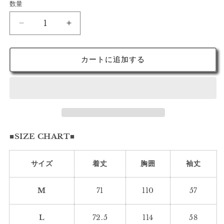
数量
ゲ
ゲ
デ
デ
ィ
ィ
カートに追加する
ー
ー
ズ
ズ
ジ
ジ
ャ
ャ
ガ
ガ
ー
ー
■SIZE CHART■
ド
ド
デ
デ
ニ
ニ
サイズ
着丈
胸囲
袖丈
ム
ム
ジ
ジ
M
71
110
57
ャ
ャ
ケ
ケ
L
72.5
114
58
ッ
ッ