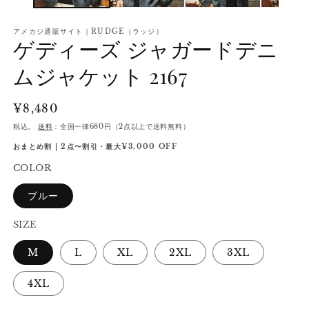
アメカジ通販サイト｜RUDGE（ラッジ）
ゲディーズ ジャガードデニ
ムジャケット 2167
通
¥8,480
常
税込。
送料
：全国一律680円（2点以上で送料無料）
価
おまとめ割 | 2点〜割引・最大¥3,000 OFF
格
COLOR
ブルー
SIZE
M
L
XL
2XL
3XL
4XL