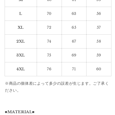
ム
ム
フ
フ
L
70
63
56
リ
リ
ー
ー
ス
ス
XL
72
65
57
ジ
ジ
ャ
ャ
2XL
74
67
58
ケ
ケ
ッ
ッ
3XL
75
69
59
ト
ト
2299
2299
4XL
76
71
60
の
の
数
数
量
量
※商品の個体差によって多少の誤差が生じます。ご了承く
を
を
ださい。
減
増
ら
や
す
す
■MATERIAL■