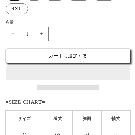
4XL
数量
イ
イ
サ
サ
カ
カ
カートに追加する
ス
ス
タ
タ
ン
ン
ド
ド
カ
カ
ラ
ラ
■SIZE CHART■
ー
ー
ボ
ボ
リ
リ
サイズ
着丈
胸囲
袖丈
ュ
ュ
ー
ー
M
68
61
55