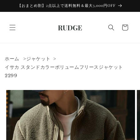
コンテン
【おまとめ割】2点以上で送料無料＆最大3,000円OFF
ツに進む
カ
ー
ト
ホーム
ジャケット
イサカ スタンドカラーボリュームフリースジャケット
2299
商品情報
にスキッ
プ