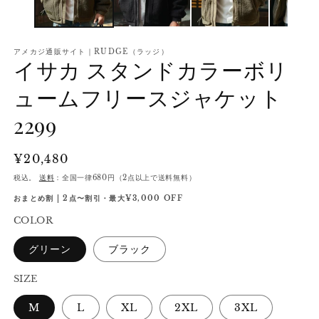
アメカジ通販サイト｜RUDGE（ラッジ）
イサカ スタンドカラーボリ
ュームフリースジャケット
2299
通
¥20,480
常
税込。
送料
：全国一律680円（2点以上で送料無料）
価
おまとめ割 | 2点〜割引・最大¥3,000 OFF
格
COLOR
グリーン
ブラック
SIZE
M
L
XL
2XL
3XL