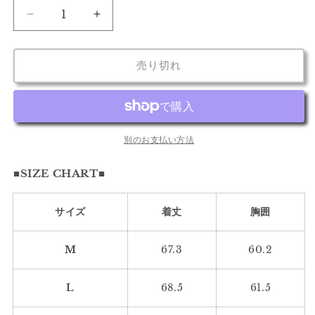
売
売
売
売
売
る
る
ョ
り
り
り
り
り
か
か
ン
ユ
ユ
切
切
切
切
切
販
販
は
れ
れ
れ
れ
れ
売
売
売
ー
ー
て
て
て
て
て
で
で
り
い
い
い
い
い
き
き
切
バ
バ
る
る
る
る
る
ま
ま
れ
売り切れ
か
か
か
か
か
シ
シ
せ
せ
て
販
販
販
販
販
ん
ん
い
テ
テ
売
売
売
売
売
る
で
で
で
で
で
か
ィ
ィ
き
き
き
き
き
販
ま
ま
ま
ま
ま
タ
売
タ
せ
せ
せ
せ
せ
で
ク
ク
ん
ん
ん
ん
ん
別のお支払い方法
き
ま
テ
テ
せ
ん
■SIZE CHART■
ィ
ィ
カ
カ
ル
ル
サイズ
着丈
胸囲
ベ
ベ
ス
ス
M
67.3
60.2
ト
ト
2313
2313
L
68.5
61.5
の
の
数
数