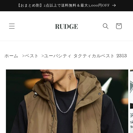
コンテン
【おまとめ割】2点以上で送料無料＆最大3,000円OFF
ツに進む
カ
ー
ト
ホーム
ベスト
ユーバシティ タクティカルベスト 2313
商品情報
にスキッ
プ