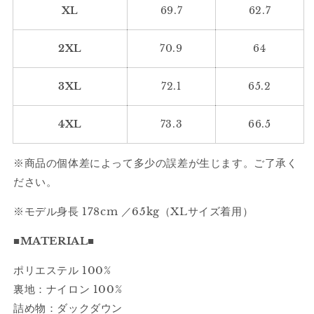
量
量
XL
69.7
62.7
を
を
減
増
2XL
70.9
64
ら
や
す
す
3XL
72.1
65.2
4XL
73.3
66.5
※商品の個体差によって多少の誤差が生じます。ご了承く
ださい。
※モデル身長 178cm ／65kg（XLサイズ着用）
■MATERIAL■
ポリエステル 100%
裏地：ナイロン 100%
詰め物：ダックダウン