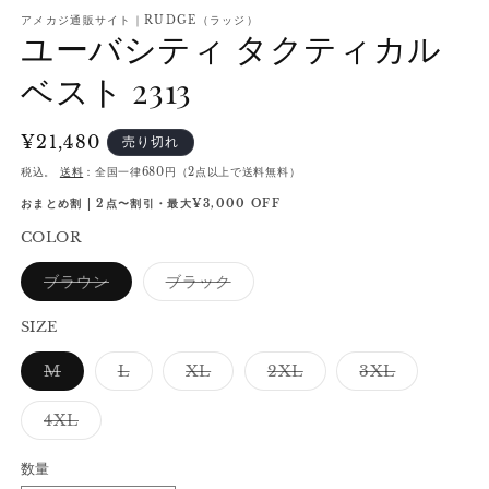
アメカジ通販サイト｜RUDGE（ラッジ）
ユーバシティ タクティカル
ベスト 2313
通
¥21,480
売り切れ
常
税込。
送料
：全国一律680円（2点以上で送料無料）
価
おまとめ割 | 2点〜割引・最大¥3,000 OFF
格
COLOR
バ
バ
ブラウン
ブラック
リ
リ
エ
エ
ー
ー
SIZE
シ
シ
ョ
ョ
バ
バ
バ
バ
バ
M
L
XL
2XL
3XL
ン
ン
リ
リ
リ
リ
リ
は
は
エ
エ
エ
エ
エ
売
売
ー
ー
ー
ー
ー
り
り
バ
4XL
シ
シ
シ
シ
シ
切
切
リ
ョ
ョ
ョ
ョ
ョ
れ
れ
エ
ン
ン
ン
ン
ン
て
て
ー
数量
は
は
は
は
は
い
い
シ