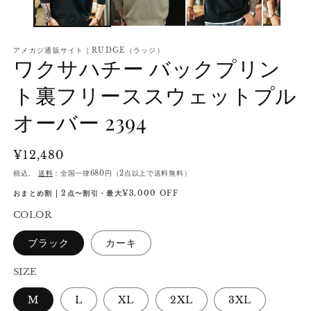
アメカジ通販サイト｜RUDGE（ラッジ）
ワクサハチー バックプリン
ト裏フリーススウェットプル
オーバー 2394
通
¥12,480
常
税込。
送料
：全国一律680円（2点以上で送料無料）
価
おまとめ割 | 2点〜割引・最大¥3,000 OFF
格
COLOR
ブラック
カーキ
SIZE
M
L
XL
2XL
3XL