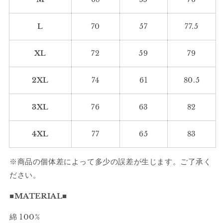
フ
フ
リ
リ
L
70
57
77.5
ー
ー
ス
ス
ス
ス
XL
72
59
79
ウ
ウ
ェ
ェ
2XL
74
61
80.5
ッ
ッ
ト
ト
3XL
76
63
82
プ
プ
ル
ル
4XL
77
65
83
オ
オ
ー
ー
バ
バ
※商品の個体差によって多少の誤差が生じます。ご了承く
ー
ー
ださい。
2394
2394
の
の
■MATERIAL■
数
数
綿 100%
量
量