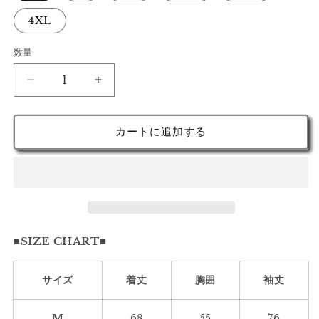
4XL
数量
ワ
ワ
ク
ク
サ
サ
カートに追加する
ハ
ハ
チ
チ
ー
ー
バ
バ
ッ
ッ
ク
ク
■SIZE CHART■
プ
プ
リ
リ
ン
ン
サイズ
着丈
胸囲
袖丈
ト
ト
裏
裏
M
68
55
76