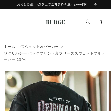
コンテン
【おまとめ割】2点以上で送料無料＆最大3,000円OFF
ツに進む
カ
ー
ト
ホーム
スウェット&パーカー
ワクサハチー バックプリント裏フリーススウェットプルオ
ーバー 2394
商品情報
にスキッ
プ