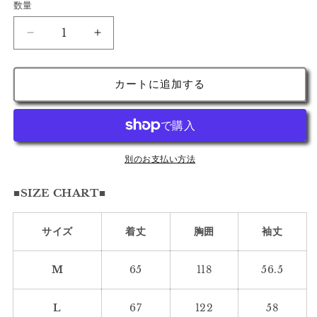
数量
マ
マ
ス
ス
カ
カ
カートに追加する
テ
テ
ィ
ィ
ン
ン
ラ
ラ
グ
グ
別のお支払い方法
ラ
ラ
■SIZE CHART■
ン
ン
ジ
ジ
ッ
ッ
サイズ
着丈
胸囲
袖丈
プ
プ
ブ
ブ
M
65
118
56.5
ル
ル
ゾ
ゾ
L
67
122
58
ン
ン