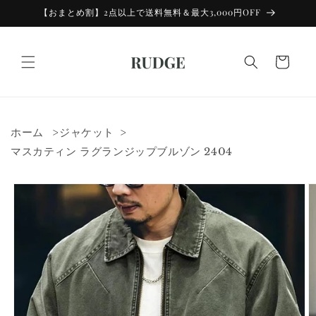
コンテン
【おまとめ割】2点以上で送料無料＆最大3,000円OFF
ツに進む
カ
ー
ト
ホーム
ジャケット
マスカティン ラグランジップブルゾン 2404
商品情報
にスキッ
プ