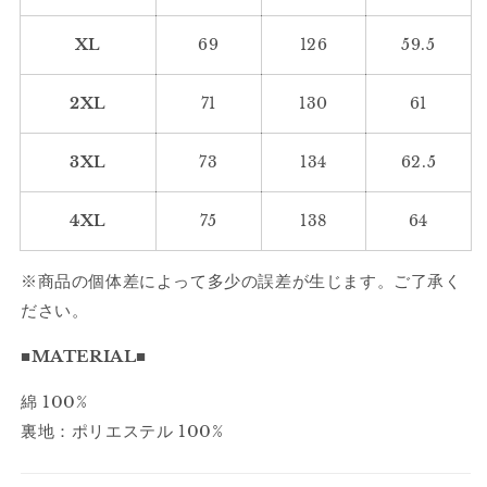
2404
2404
の
の
XL
69
126
59.5
数
数
量
量
2XL
71
130
61
を
を
減
増
3XL
73
134
62.5
ら
や
す
す
4XL
75
138
64
※商品の個体差によって多少の誤差が生じます。ご了承く
ださい。
■MATERIAL■
綿 100%
裏地：ポリエステル 100%