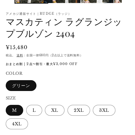
アメカジ通販サイト｜RUDGE（ラッジ）
マスカティン ラグランジッ
プブルゾン 2404
通
¥15,480
常
税込。
送料
：全国一律680円（2点以上で送料無料）
価
おまとめ割 | 2点〜割引・最大¥3,000 OFF
格
COLOR
グリーン
SIZE
M
L
XL
2XL
3XL
4XL