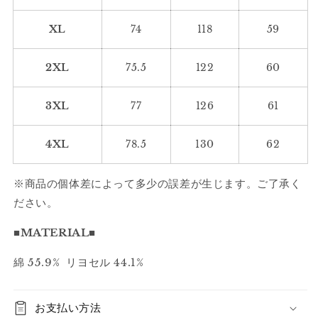
シ
シ
ャ
ャ
XL
74
118
59
ツ
ツ
2422
2422
2XL
75.5
122
60
の
の
数
数
3XL
77
126
61
量
量
を
を
4XL
78.5
130
62
減
増
ら
や
す
す
※商品の個体差によって多少の誤差が生じます。ご了承く
ださい。
■MATERIAL■
綿 55.9% リヨセル 44.1%
お支払い方法