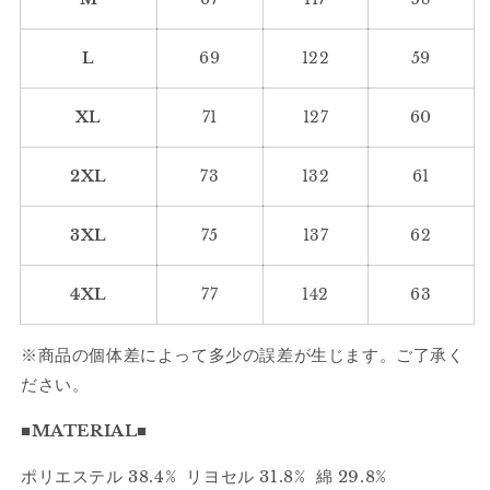
ラ
ラ
グ
グ
L
69
122
59
ラ
ラ
ン
ン
ワ
ワ
XL
71
127
60
ー
ー
ク
ク
2XL
73
132
61
ブ
ブ
ル
ル
3XL
75
137
62
ゾ
ゾ
ン
ン
4XL
77
142
63
2491
2491
の
の
数
数
※商品の個体差によって多少の誤差が生じます。ご了承く
量
量
ださい。
を
を
減
増
■MATERIAL■
ら
や
ポリエステル 38.4% リヨセル 31.8% 綿 29.8%
す
す