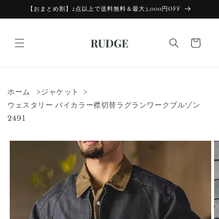
コンテン
【おまとめ割】2点以上で送料無料＆最大3,000円OFF
ツに進む
カ
ー
ト
ホーム
ジャケット
ウェスタリー バイカラー襟切替ラグランワークブルゾン
2491
商品情報
にスキッ
プ