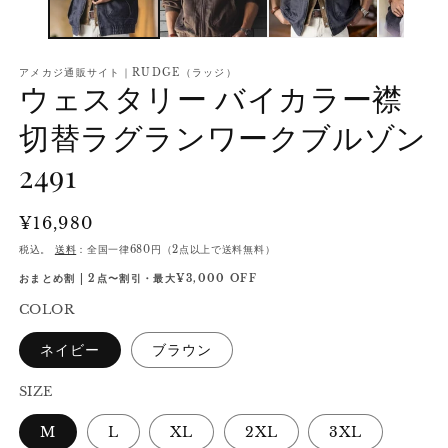
アメカジ通販サイト｜RUDGE（ラッジ）
ウェスタリー バイカラー襟
切替ラグランワークブルゾン
2491
通
¥16,980
常
税込。
送料
：全国一律680円（2点以上で送料無料）
価
おまとめ割 | 2点〜割引・最大¥3,000 OFF
格
COLOR
ネイビー
ブラウン
SIZE
M
L
XL
2XL
3XL