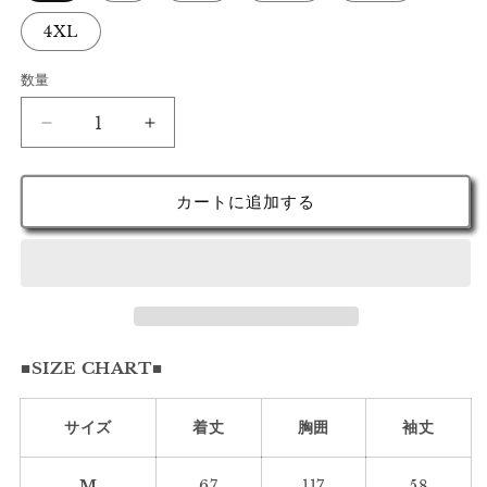
4XL
数量
ウ
ウ
ェ
ェ
ス
ス
カートに追加する
タ
タ
リ
リ
ー
ー
バ
バ
イ
イ
カ
カ
■SIZE CHART■
ラ
ラ
ー
ー
襟
襟
サイズ
着丈
胸囲
袖丈
切
切
替
替
M
67
117
58