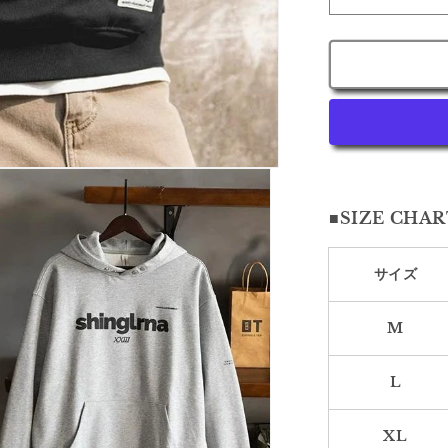
デ
ィ
ロ
ン
グ
ラ
フ
ィ
ッ
■SIZE CHAR
ク
オ
ー
サイズ
バ
ー
M
サ
イ
L
ズ
フ
ー
XL