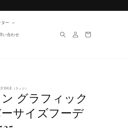
ウター
ロ
カ
グ
ー
問い合わせ
イ
ト
ン
RUDGE（ラッジ）
ン グラフィック
バーサイズフーデ
35