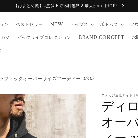
【おまとめ割】2点以上で送料無料＆最大3,000円OFF
ション
ベストセラー
NEW
トップス
ボトムス
ア
メカジ
ビッグサイズコレクション
BRAND CONCEPT
お
て
ラフィックオーバーサイズフーディー 2535
アメカジ通販サイト｜
ディロ
オー
ィー 25