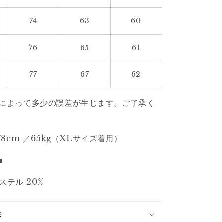
デ
ィ
74
63
60
ー
2535
76
65
61
の
数
量
77
67
62
を
増
によって多少の誤差が生じます。ご了承く
や
す
78cm ／65kg（XLサイズ着用）
■
エステル 20%
法