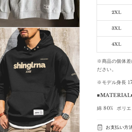
デ
ィ
2XL
ー
2535
3XL
の
数
量
4XL
を
減
※商品の個体差
ら
ださい。
す
※モデル身長 1
■MATERIAL
綿 80% ポリ
お支払い方