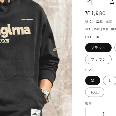
通
¥11,980
常
税込。
送料
：全国一
価
おまとめ割 | 2点〜割引
格
COLOR
ブラック
ブラウン
SIZE
M
L
4XL
数量