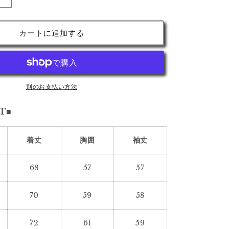
デ
ィ
ロ
カートに追加する
ン
グ
ラ
フ
ィ
別のお支払い方法
ッ
T■
ク
オ
ー
着丈
胸囲
袖丈
バ
ー
68
57
57
サ
イ
70
59
58
ズ
フ
ー
72
61
59