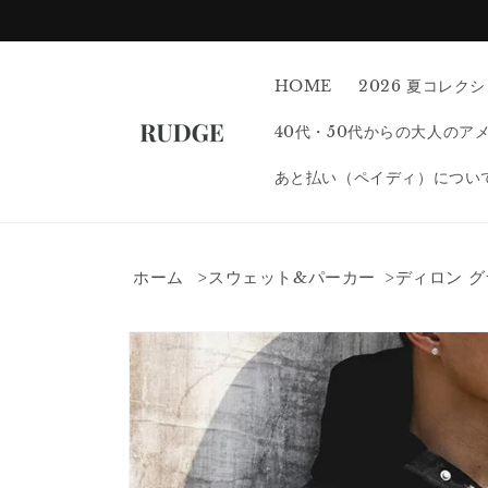
コンテン
ツに進む
HOME
2026 夏コレク
40代・50代からの大人のア
あと払い（ペイディ）につい
ホーム
スウェット&パーカー
ディロン グ
商品情報
にスキッ
プ